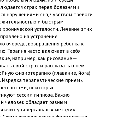
людается страх перед болезнями.
ся нарушениями сна, чувством тревоги
ражительностью и быстрым
 хронической усталости. Лечение этих
аправлено на устранение
ю очередь, возвращения ребенка к
ю. Терапия часто включает в себя
акие, например, как рисование —
вать свой страх и рассказать о нем.
ойную физиотерапию (плавание, йога)
. Изредка терапевтические приемы
рессантами, некоторые
икуют сессии гипноза. Важно
ый человек обладает разным
 значит универсальных методик
т. Схема лечения всегда формируется