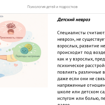
Детский н
Психология детей и подростков
Детский невроз
Специалисты считают, 
невроз», не существует
взрослых, развитие н
происходит под возде
как и у взрослых, пр
психическое расстрой
повлиять различные в
даже если они не свя
напряженные отношени
школе или детском сад
испугом или болью, п
далее.