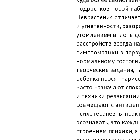
подростков порой наб
Неврастения отличает
и угнетенности, разд
утомлением вплоть до
расстройств всегда н
симптоматики в перву
нормальному состояни
творческие задания, т
ребенка просят нарисо
Часто назначают спок
и техники релаксации
совмещают с антидеп
психотерапевты практ
осознавать, что кажд
строением психики, а
лечения не существуе