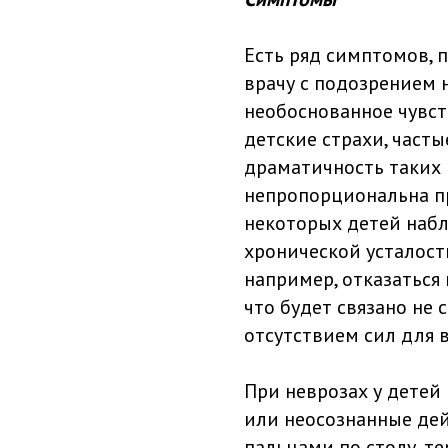
Есть ряд симптомов, 
врачу с подозрением 
необоснованное чувст
детские страхи, част
драматичность таких 
непропорциональна пр
некоторых детей набл
хронической усталости
например, отказаться
что будет связано не 
отсутствием сил для 
При неврозах у детей
или неосознанные дей
пальцами по столу, т