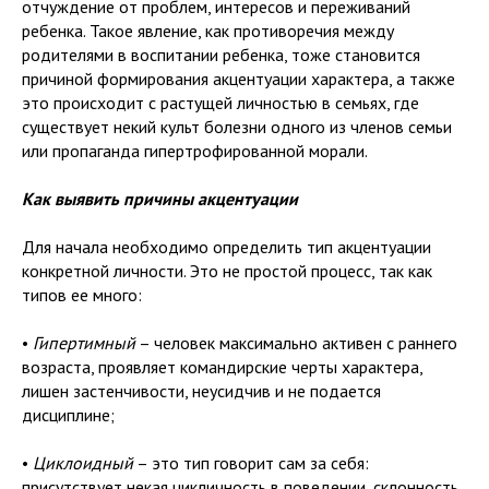
отчуждение от проблем, интересов и переживаний
ребенка. Такое явление, как противоречия между
родителями в воспитании ребенка, тоже становится
причиной формирования акцентуации характера, а также
это происходит с растущей личностью в семьях, где
существует некий культ болезни одного из членов семьи
или пропаганда гипертрофированной морали.
Как выявить причины акцентуации
Для начала необходимо определить тип акцентуации
конкретной личности. Это не простой процесс, так как
типов ее много:
•
Гипертимный
– человек максимально активен с раннего
возраста, проявляет командирские черты характера,
лишен застенчивости, неусидчив и не подается
дисциплине;
•
Циклоидный
– это тип говорит сам за себя:
присутствует некая цикличность в поведении, склонность